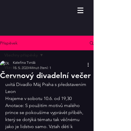
Příspěvek
Všechny příspěvky
Kateřina Tvrdá
Všechny příspěvky
15. 5. 2023
Minut čtení: 1
Červnový divadelní večer
Aktuality
uvítá Divadlo Máj Praha s představením 
Leon
Hrajeme v sobotu 10.6. od 19,30
Anotace: S použitím motivů malého 
prince se pokoušíme vyprávět příběh, 
který se dotýká tématu tak věčnému 
jako je lidstvo samo. Vztah dětí k 