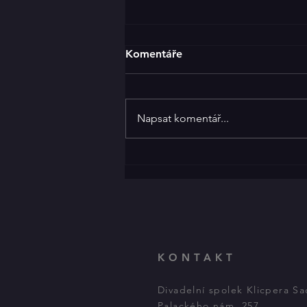
Klicperáky za dveřmi
Komentáře
25.ročník krajské postupové
přehlídky venkovských
divadelních souborů Klicperovy
Napsat komentář...
divadelní dny startuje již tento
čtvrtek. Program...
KONTAKT
Divadelní spolek Klicpera S
Palackého nám. 257