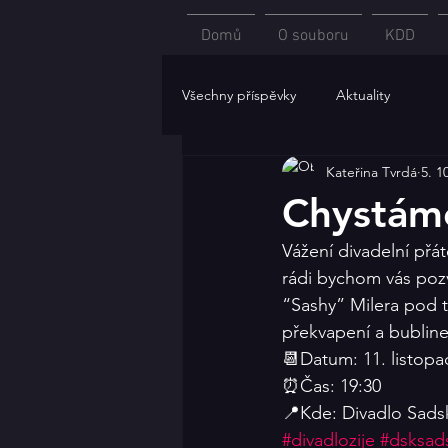
Domů
O souboru
KDD
Všechny příspěvky
Aktuality
Kateřina Tvrdá
5. 1
Chystáme
Vážení divadelní přát
rádi bychom vás poz
“Sashy” Milera pod t
překvapení a bublin
📆Datum: 11. listopa
⏰Čas: 19:30
📍Kde: Divadlo Sads
#divadlozije
#dsksad