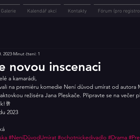
Galerie
Kalendář akcí
Kontakty
Fórum (pro registro
0. 2023
Minut čtení: 1
 novou inscenaci
elé a kamarádi,
vali na premiéru komedie Není důvod umírat od autora M
aktovkou režiséra Jana Pleskače. Připravte se na večer p
ek!🥂
du 2023
ká 
ska
#NeníDůvodUmírat
#ochotnickedivadlo
#Drama
#Pre