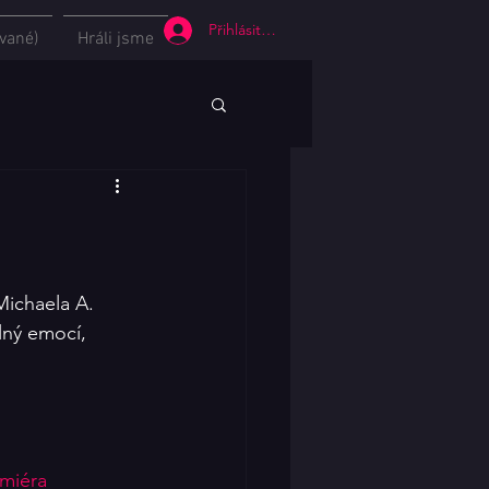
Přihlásit se
vané)
Hráli jsme
ichaela A. 
lný emocí, 
miéra