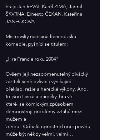
hrají: Jan RÉVAI, Karel ZIMA, Jarmil 
ŠKVRNA, Ernesto ČEKAN, Kateřina  
JANEČKOVÁ
Mistrovsky napsaná francouzská 
komedie, pyšnící se titulem:
„Hra Francie roku 2004“
Ovšem její nezapomenutelný divácký 
zážitek silně ovlivní i vynikající 
překlad, režie a herecké výkony. Ano, 
to jsou Láska a párečky, hra ve 
které  se komickým způsobem 
demonstrují problémy vztahů mezi 
mužem a 
ženou.  Odhalit uprostřed noci pravdu, 
může být někdy velmi, velmi…