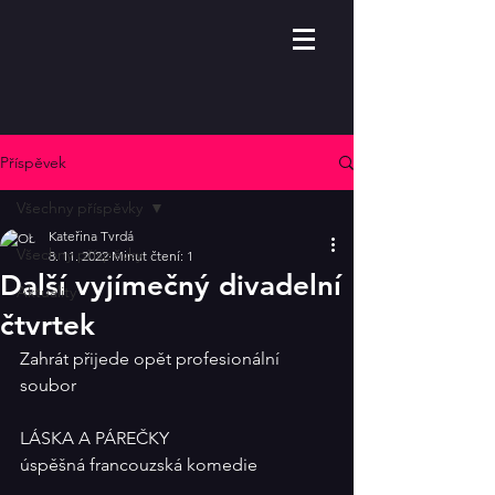
Příspěvek
Všechny příspěvky
Kateřina Tvrdá
Všechny příspěvky
8. 11. 2022
Minut čtení: 1
Další vyjímečný divadelní
Aktuality
čtvrtek
Zahrát přijede opět profesionální 
soubor 
LÁSKA A PÁREČKY
úspěšná francouzská komedie