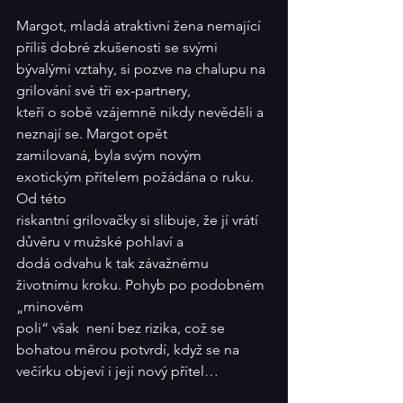
Margot, mladá atraktivní žena nemající 
příliš dobré zkušenosti se svými 
bývalými vztahy, si pozve na chalupu na 
grilování své tři ex-partnery, 
kteří o sobě vzájemně nikdy nevěděli a 
neznají se. Margot opět 
zamilovaná, byla svým novým 
exotickým přítelem požádána o ruku. 
Od této 
riskantní grilovačky si slibuje, že jí vrátí 
důvěru v mužské pohlaví a 
dodá odvahu k tak závažnému 
životnímu kroku. Pohyb po podobném 
„minovém 
poli“ však  není bez rizika, což se 
bohatou měrou potvrdí, když se na 
večírku objeví i její nový přítel…