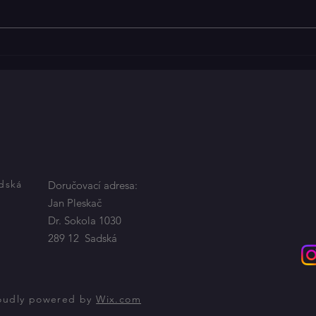
přehl
Vysok
adská
Doručovací adresa:
Jan Pleskač
Dr. Sokola 1030
289 12 Sadská
roudly powered by
Wix.com