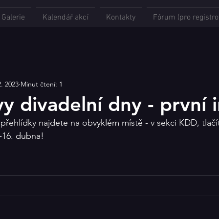
Galerie
Kalendář akcí
Kontakty
Fórum (pro registro
2. 2023
Minut čtení: 1
y divadelní dny - první 
 přehlídky najdete na obvyklém místě - v sekci KDD, tlačí
-16. dubna! 