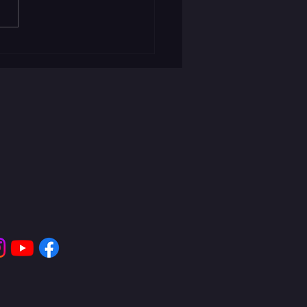
ídku amatérského divadla ve
ém nad...