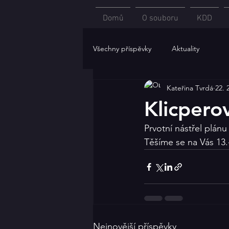
Domů
O souboru
KDD
Všechny příspěvky
Aktuality
Kateřina Tvrdá
22. 
Klicperov
Prvotní nástřel plánu
Těšíme se na Vás 13.
Nejnovější příspěvky