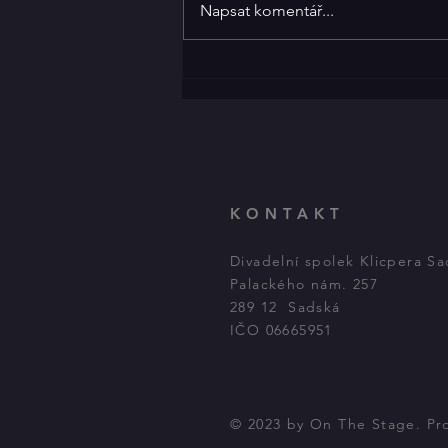
Napsat komentář...
divadelní dny startuje již tento
čtvrtek. Program...
KONTAKT
Divadelní spolek Klicpera S
Palackého nám. 257
289 12 Sadská
IČO 06665951
© 2023 by On The Stage. P