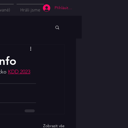
Přihlásit se
vané)
Hráli jsme
info
tko 
KDD 2023
Zobrazit vše