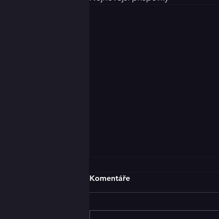
Klicperáky za dveřmi
Komentáře
25.ročník krajské postupové
přehlídky venkovských
divadelních souborů Klicperovy