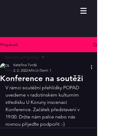
Příspěvek
Všechny příspěvky
Kateřina Tvrdá
Všechny příspěvky
2. 2. 2022
Minut čtení: 1
Konference na soutěži
Aktuality
V rámci soutěžní přehlídky POPAD 
uvedeme v radotínském kulturním 
středisku U Koruny inscenaci 
Konference. Začátek představení v 
19:00. Držte nám palce nebo nás 
rovnou přijeďte podpořit :-)