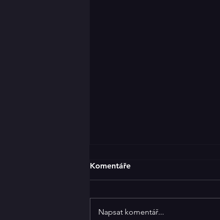
Klicperáky za dveřmi
Komentáře
25.ročník krajské postupové
přehlídky venkovských
divadelních souborů Klicperovy
Napsat komentář...
divadelní dny startuje již tento