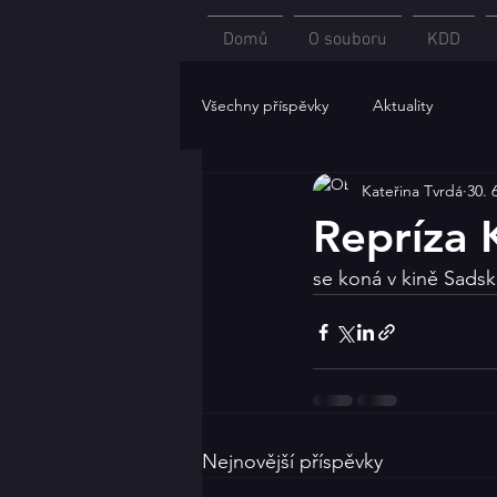
Domů
O souboru
KDD
Všechny příspěvky
Aktuality
Kateřina Tvrdá
30. 
Repríza 
se koná v kině Sadská
Nejnovější příspěvky