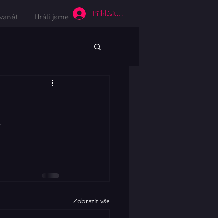
Přihlásit se
vané)
Hráli jsme
,-
Zobrazit vše