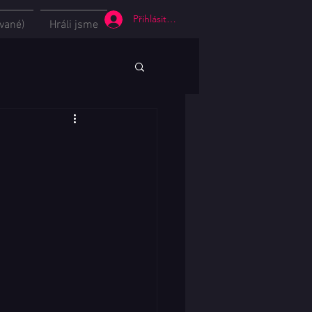
Přihlásit se
vané)
Hráli jsme