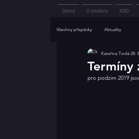
Domů
O souboru
KDD
Všechny příspěvky
Aktuality
Kateřina Tvrdá
28. 
Termíny 
pro podzim 2019 jsou