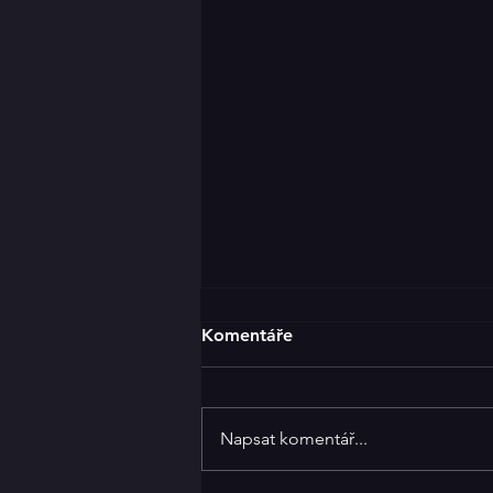
Klicperáky za dveřmi
Komentáře
25.ročník krajské postupové
přehlídky venkovských
divadelních souborů Klicperovy
Napsat komentář...
divadelní dny startuje již tento
čtvrtek. Program...