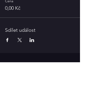
Cena
0,00 Kč
Sdílet událost
KONTAKT
Divadelní spolek Klicpera Sadská
Palackého nám. 257
289 12 Sadská
IČO
06665951
Doručovací adresa:
Jan Pleskač