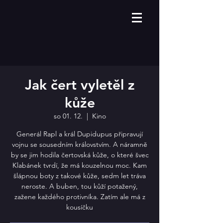
Jak čert vyletěl z
kůže
so 01. 12.
  |  
Kino
Generál Rapl a král Dupidupus připravují
vojnu se sousedním královstvím. A náramně
by se jim hodila čertovská kůže, o které švec
Klabánek tvrdí, že má kouzelnou moc. Kam
šlápnou boty z takové kůže, sedm let tráva
neroste. A buben, tou kůží potažený,
zažene každého protivníka. Zatím ale má z
kousíčku