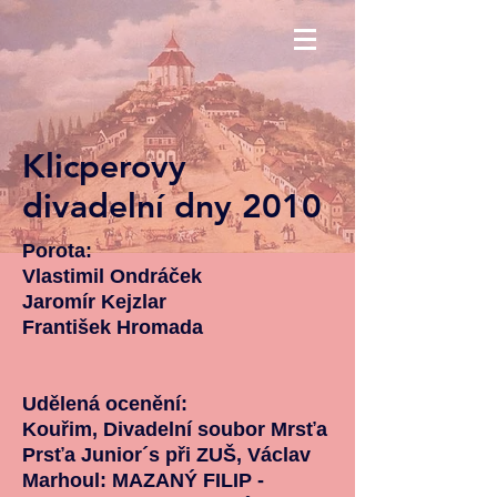
Klicperovy
divadelní dny 2010
Porota:
Vlastimil Ondráček
Jaromír Kejzlar
František Hromada
Udělená ocenění:
Kouřim, Divadelní soubor Mrsťa
Prsťa Junior´s při ZUŠ, Václav
Marhoul: MAZANÝ FILIP -