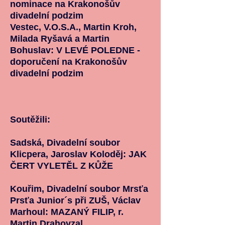
nominace na Krakonošův
divadelní podzim
Vestec, V.O.S.A., Martin Kroh,
Milada Ryšavá a Martin
Bohuslav: V LEVÉ POLEDNE -
doporučení na Krakonošův
divadelní podzim
Soutěžili:
Sadská, Divadelní soubor
Klicpera, Jaroslav Koloděj: JAK
ČERT VYLETĚL Z KŮŽE
Kouřim, Divadelní soubor Mrsťa
Prsťa Junior´s při ZUŠ, Václav
Marhoul: MAZANÝ FILIP, r.
Martin Drahovzal