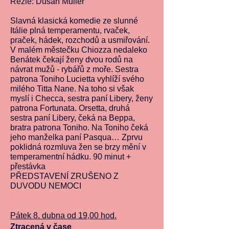
Režie: Dušan Muller
Slavná klasická komedie ze slunné
Itálie plná temperamentu, rvaček,
praček, hádek, rozchodů a usmiřování.
V malém městečku Chiozza nedaleko
Benátek čekají ženy dvou rodů na
návrat mužů - rybářů z moře. Sestra
patrona Toniho Lucietta vyhlíží svého
milého Titta Nane. Na toho si však
myslí i Checca, sestra paní Libery, ženy
patrona Fortunata. Orsetta, druhá
sestra paní Libery, čeká na Beppa,
bratra patrona Toniho. Na Toniho čeká
jeho manželka paní Pasqua… Zprvu
poklidná rozmluva žen se brzy mění v
temperamentní hádku. 90 minut +
přestávka
PŘEDSTAVENÍ ZRUŠENO Z
DUVODU NEMOCI
Pátek 8. dubna od 19,00 hod.
Ztracená v čase