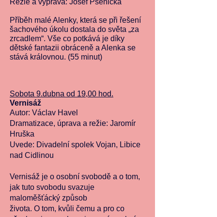
Režie a výprava: Josef Pšenička
Příběh malé Alenky, která se při řešení
šachového úkolu dostala do světa „za
zrcadlem“. Vše co potkává je díky
dětské fantazii obráceně a Alenka se
stává královnou. (55 minut)
Sobota 9.dubna od 19,00 hod.
Vernisáž
Autor: Václav Havel
Dramatizace, úprava a režie: Jaromír
Hruška
Uvede: Divadelní spolek Vojan, Libice
nad Cidlinou
Vernisáž je o osobní svobodě a o tom,
jak tuto svobodu svazuje
maloměšťácký způsob
života. O tom, kvůli čemu a pro co