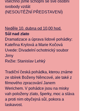
všechno jsme schopni se své osobní
svobody vzdát
(NESOUTĚŽNÍ PŘEDSTAVENÍ)
Neděle 10. dubna od 10,00 hod.
Sůl nad zlato
Dramatizace a úprava lidové pohádky:
Kateřina Krylová a Marie Kočová
Uvede: Divadelní ochotnický soubor
Jirny
Režie: Stanislav Lehký
Tradiční česká pohádka, kterou známe
ze sbírek Boženy Němcové, ale také z
filmového zpracování Janem
Werichem. V pohádce jsou na misky
vah položeny zlato, šperky, moc a sláva
a proti nim obyčejná sůl, pokora a
laskavost.