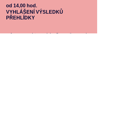
od 14,00 hod.
VYHLÁŠENÍ VÝSLEDKŮ
PŘEHLÍDKY
Informace:
kic.sadska@email.cz
, Tel.
603 89 13 04
, vstupenky Palackého
nám. 257, Sadská
https://www.kic-sadska.cz/
Čestná uznání
Marku Váňovi za postavu Valihracha
v inscenaci Alenka za zrcadlem
Andree Brabec za ztvárnění Bílé
královny v inscenaci Alenka za
zrcadlem
Radce Kubelkové za ztvárnění Černé
královny v inscenaci Alenka za
zrcadlem
Marii Kočocé za ztvárnění role
Marušky v inscenaci Sůl nad zlato