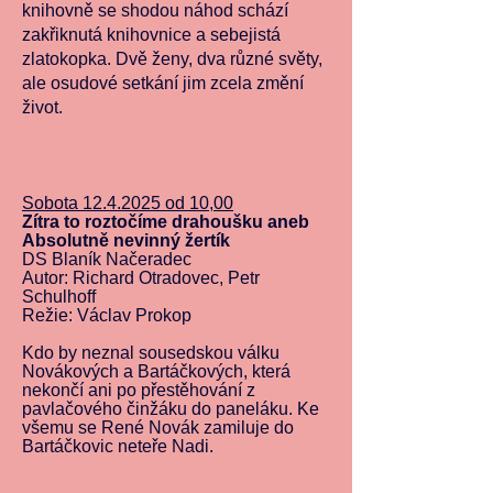
knihovně se shodou náhod schází
zakřiknutá knihovnice a sebejistá
zlatokopka. Dvě ženy, dva různé světy,
ale osudové setkání jim zcela změní
život.
Sobota
12.4.2025
od 10,00
Zítra to roztočíme drahoušku aneb
Absolutně nevinný žertík
DS Blaník Načeradec
Autor: Richard Otradovec, Petr
Schulhoff
Režie: Václav Prokop
Kdo by neznal sousedskou válku
Novákových a Bartáčkových, která
nekončí ani po přestěhování z
pavlačového činžáku do paneláku. Ke
všemu se René Novák zamiluje do
Bartáčkovic neteře Nadi.