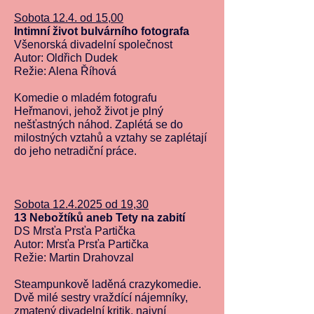
Sobota 12.4. od 15,00
Intimní život bulvárního fotografa
Všenorská divadelní společnost
Autor: Oldřich Dudek
Režie: Alena Říhová
Komedie o mladém fotografu
Heřmanovi, jehož život je plný
nešťastných náhod. Zaplétá se do
milostných vztahů a vztahy se zaplétají
do jeho netradiční práce.
Sobota
12.4.2025
od 19,30
13 Nebožtíků aneb Tety na zabití
DS Mrsťa Prsťa Partička
Autor: Mrsťa Prsťa Partička
Režie: Martin Drahovzal
Steampunkově laděná crazykomedie.
Dvě milé sestry vraždící nájemníky,
zmatený divadelní kritik, naivní