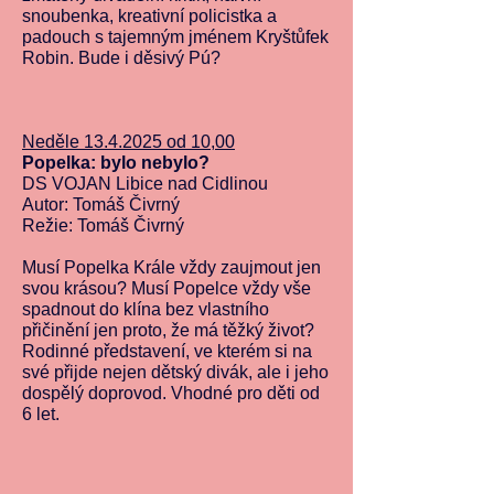
snoubenka, kreativní policistka a
padouch s tajemným jménem Kryštůfek
Robin. Bude i děsivý Pú?
Neděle
13.4.2025
od 10,00
Popelka: bylo nebylo?
DS VOJAN Libice nad Cidlinou
Autor: Tomáš Čivrný
Režie: Tomáš Čivrný
Musí Popelka Krále vždy zaujmout jen
svou krásou? Musí Popelce vždy vše
spadnout do klína bez vlastního
přičinění jen proto, že má těžký život?
Rodinné představení, ve kterém si na
své přijde nejen dětský divák, ale i jeho
dospělý doprovod. Vhodné pro děti od
6 let.