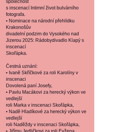
společnost
s inscenací Intimní život bulvárního
fotografa.
• Nominace na národní přehlídku
Krakonošův
divadelní podzim do Vysokého nad
Jizerou 2025: Rádobydivadlo Klapý s
inscenací
Skořápka.
Čestná uznání:
• Ivaně Skříčkové za roli Karolíny v
inscenaci
Dovolená paní Josefy,
• Pavlu Macákovi za herecký výkon ve
vedlejší
roli Marka v inscenaci Skořápka,
• Nadě Hladíkové za herecký výkon ve
vedlejší
roli Naděždy v inscenaci Skořápka,
• Jiřímu Jedličkovi za roli Evžena