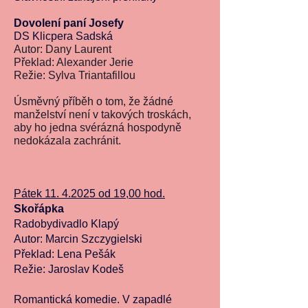
Dovolení paní Josefy
DS Klicpera Sadská
Autor: Dany Laurent
Překlad: Alexander Jerie
Režie: Sylva Triantafillou
Úsměvný příběh o tom, že žádné
manželství není v takových troskách,
aby ho jedna svérázná hospodyně
nedokázala zachránit.
Pátek
11. 4.2025
od 19,0
0 hod.
Skořápka
Radobydivadlo Klapý
Autor: Marcin Szczygielski
Překlad: Lena Pešák
Režie: Jaroslav Kodeš
Romantická komedie. V zapadlé