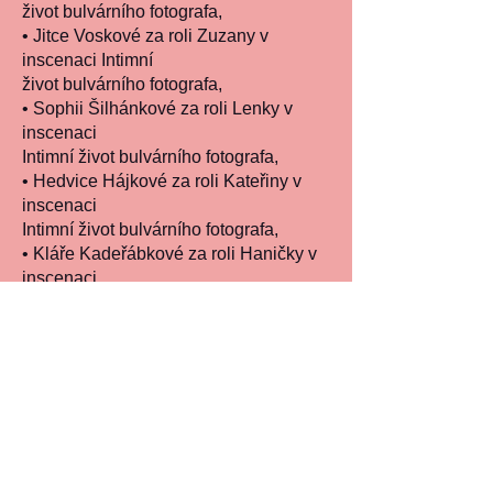
život bulvárního fotografa,
• Jitce Voskové za roli Zuzany v
inscenaci Intimní
život bulvárního fotografa,
• Sophii Šilhánkové za roli Lenky v
inscenaci
Intimní život bulvárního fotografa,
• Hedvice Hájkové za roli Kateřiny v
inscenaci
Intimní život bulvárního fotografa,
• Kláře Kadeřábkové za roli Haničky v
inscenaci
Intimní život bulvárního fotografa,
• Lukáši Polzerovi za roli Williho Nitky v
inscenaci
Třináct nebožtíků,
• Všenorské divadelní společnosti za
inscenaci
Intimní život bulvárního fotografa,
• Tomáši Čivrnému za výtvarné pojetí