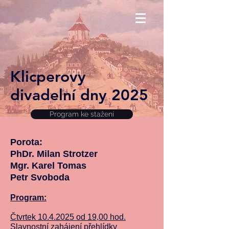
Klicperovy
divadelní dny 2025
Program ke stažení
Porota:
PhDr. Milan Strotzer
Mgr. Karel Tomas
Petr Svoboda
Program:
Čtvrtek 10
.4.2025 od 19,00
hod.
Slavnostní zahájení přehlídky