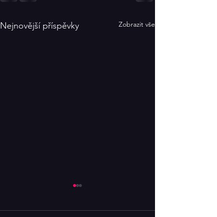
Zobrazit vše
Nejnovější příspěvky
Postupujeme!
"Klicperáky" právě skončily. A