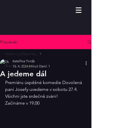
Příspěvek
Všechny příspěvky
Kateřina Tvrdá
Všechny příspěvky
15. 4. 2024
Minut čtení: 1
A jedeme dál
Aktuality
Premiéru úspěšné komedie Dovolená 
paní Josefy uvedeme v sobotu 27.4. 
Všichni jste srdečně zváni!
Začínáme v 19,00