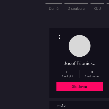
Domů
O souboru
KDD
Další akce
Josef Pšenička
0
0
Sledující
Sledované
Sledovat
Profile